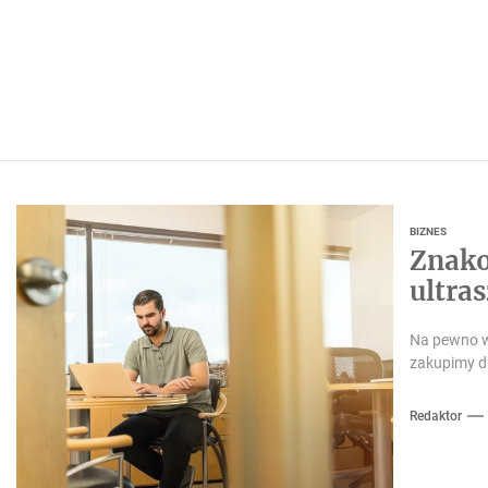
BIZNES
Znako
ultras
Na pewno wi
zakupimy dla
Redaktor