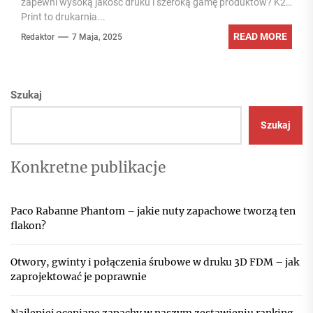
zapewni wysoką jakość druku i szeroką gamę produktów? K2
Print to drukarnia...
READ MORE
Redaktor
7 Maja, 2025
Szukaj
Szukaj
Konkretne publikacje
Paco Rabanne Phantom – jakie nuty zapachowe tworzą ten
flakon?
Otwory, gwinty i połączenia śrubowe w druku 3D FDM – jak
zaprojektować je poprawnie