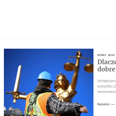
BIZNES
BLOG
Dlacz
dobre
Istnieje po
wszystko.Z
renomowany
Redaktor