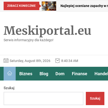
Skip
ZOBACZ KONIECZNIE
Dlaczego doświadczony produc
to
the
Jak spakować się na weekend m
content
Meskiportal.eu
Paco Rabanne Phantom – jakie
Otwory, gwinty i połączenia ś
Serwis informacyjny dla każdego!
Najlepiej oceniane zapachy w 
Saturday, August 8th, 2026
8:40:35 AM
Dlaczego doświadczony produc
Jak spakować się na weekend m
Biznes
Blog
Dom
Finanse
Hande
Szukaj
Szukaj