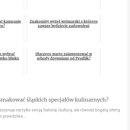
ać kampanię
Znakomity wyżeł weimarski z którego
gu?
zawsze będziecie zadowoleni
k wybrać
Dlaczego warto zainwestować w
stko blisko
schody drewniane od Prudlik?
smakować śląskich specjałów kulinarnych?
ascynuje nie tylko swoją historią i kulturą, ale również bogatą ofertą
to prawdziwa...