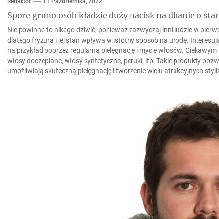
Redaktor
11 Października, 2022
Spore grono osób kładzie duży nacisk na dbanie o st
Nie powinno to nikogo dziwić, ponieważ zazwyczaj inni ludzie w pierwsz
dlatego fryzura i jej stan wpływa w istotny sposób na urodę. Interes
na przykład poprzez regularną pielęgnację i mycie włosów. Ciekawym 
włosy doczepiane, włosy syntetyczne, peruki, itp. Takie produkty po
umożliwiają skuteczną pielęgnację i tworzenie wielu atrakcyjnych styliz