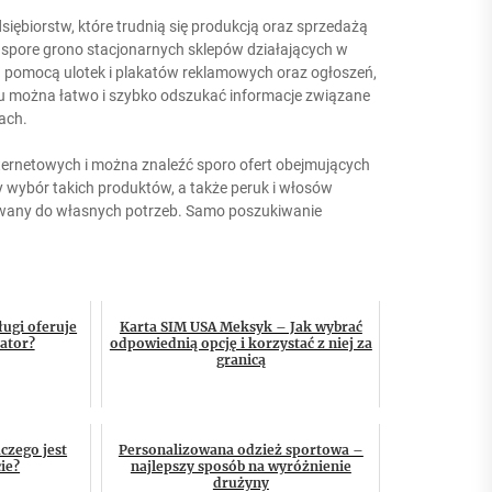
siębiorstw, które trudnią się produkcją oraz sprzedażą
 spore grono stacjonarnych sklepów działających w
za pomocą ulotek i plakatów reklamowych oraz ogłoszeń,
emu można łatwo i szybko odszukać informacje związane
ach.
nternetowych i można znaleźć sporo ofert obejmujących
y wybór takich produktów, a także peruk i włosów
wany do własnych potrzeb. Samo poszukiwanie
ługi oferuje
Karta SIM USA Meksyk – Jak wybrać
ator?
odpowiednią opcję i korzystać z niej za
granicą
aczego jest
Personalizowana odzież sportowa –
ie?
najlepszy sposób na wyróżnienie
drużyny