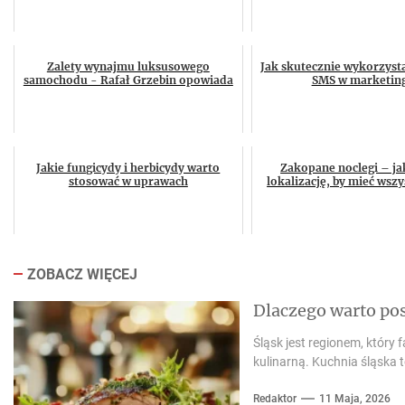
Zalety wynajmu luksusowego
Jak skutecznie wykorzyst
samochodu - Rafał Grzebin opowiada
SMS w marketin
Jakie fungicydy i herbicydy warto
Zakopane noclegi – ja
stosować w uprawach
lokalizację, by mieć wszy
ZOBACZ WIĘCEJ
Dlaczego warto po
Śląsk jest regionem, który f
kulinarną. Kuchnia śląska 
Redaktor
11 Maja, 2026