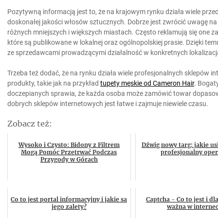
Pozytywną informacją jest to, że na krajowym rynku działa wiele przed
doskonałej jakości włosów sztucznych. Dobrze jest zwrócić uwagę na
różnych mniejszych i większych miastach. Często reklamują się one 
które są publikowane w lokalnej oraz ogólnopolskiej prasie. Dzięki t
ze sprzedawcami prowadzącymi działalność w konkretnych lokalizacj
Trzeba też dodać, że na rynku działa wiele profesjonalnych sklepów i
produkty, takie jak na przykład
tupety męskie od Cameron Hair
. Bogat
doczepianych sprawia, że każda osoba może zamówić towar dopaso
dobrych sklepów internetowych jest łatwe i zajmuje niewiele czasu.
Zobacz też:
Wysoko i Czysto: Bidony z Filtrem
Dźwig nowy targ: jakie us
Mogą Pomóc Przetrwać Podczas
profesjonalny oper
Przygody w Górach
Co to jest portal informacyjny i jakie są
Captcha - Co to jest i dl
jego zalety?
ważna w internec