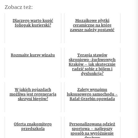
Zobacz też:
Dlaczego warto kupić
Mozaikowe płytki
foliopak kurierski?
ceramiczne na które
zawsze należy postawić
Rozmaite kursy wizażu
Terapia stawów
skroniowo-żuchwowych
Kraków – jak skutecznie
radzić sobie z bólem i
dysfunkcją?
W jakich pojazdach
Zalety wynajmu
możliwa jest regeneracja
luksusowego samochodu -
skrzyni biegów?
Rafał Grzebin opowiada
Oferta znakomitego
Personalizowana odzież
przedszkola
sportowa – najlepszy
sposób na wyróżnienie
drużyny