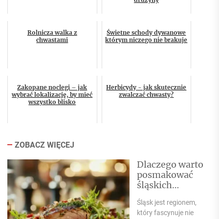
Rolnicza walka z
Świetne schody dywanowe
chwastami
którym niczego nie brakuje
Zakopane noclegi – jak
Herbicydy - jak skutecznie
wybrać lokalizację, by mieć
zwalczać chwasty?
wszystko blisko
ZOBACZ WIĘCEJ
Dlaczego warto
posmakować
śląskich
specjałów
Śląsk jest regionem,
kulinarnych?
który fascynuje nie