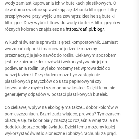
wody zamiast kupowania ich w butelkach plastikowych. O
ile w domu świetnie sprawdzają się dzbanki filtrujące i filtry
przepływowe, przy wyjściu na zewnątrz idealne są butelki
filtrujące. Duży wybór filtrów do wody i butelek filtrujących w
różnych kolorach znajdziesz na
https://dafi.pl/blog/
.
W kuchni świetnie sprawdzi się też kompostownik. Zamiast
wyrzucać odpadki i marnować jedzenie możemy
przeznaczyć je jako nawóz do roślin. Ciekawym sposobem
jest też zbieranie deszczówki i wykorzystywanie jej do
podlewania roślin. Styl eko możemy też wprowadzić do
naszej łazienki. Przykładem może być zastąpienie
plastikowych patyczków do uszu papierowymi czy
korzystanie z mydła i szamponu w kostce. Dzięki temu nie
generujemy odpadów w postaci plastikowych butelek.
Co ciekawe, wpływ na ekologię ma także… dobór kolorów w
pomieszczeniach. Brzmi zadziwiająco, prawda? Tymczasem
okazuje się, że kolor biały znacząco rozjaśnia wnętrza, a na
dodatek dobrze odbija światło. Dzięki temu możemy lepiej
wykorzystać światło słoneczne i obniżyć rachunki za prąd.