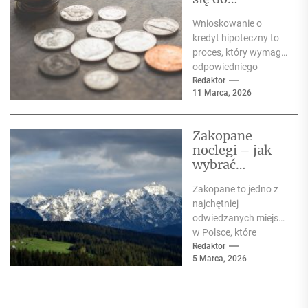
wnioskowania
Wnioskowanie o
o kredyt
kredyt hipoteczny to
hipoteczny?
proces, który wymaga
Lista
odpowiedniego
dokumentów
przygotowania.Bank
Redaktor
11 Marca, 2026
przed podjęciem
decyzji kredytowej
dokładnie analizuje
Zakopane
sytuację finansową
noclegi – jak
klienta, jego...
wybrać
lokalizację, by
Zakopane to jedno z
mieć wszystko
najchętniej
blisko
odwiedzanych miejsc
w Polsce, które
przyciąga turystów
Redaktor
5 Marca, 2026
nie tylko zimą, ale
również latem.Tatry
oferują
niezapomniane...