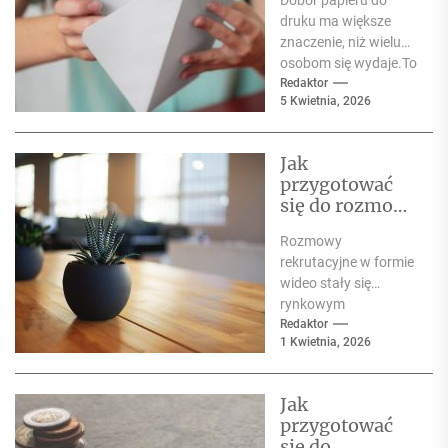
początkujących
druku ma większe
znaczenie, niż wielu
osobom się wydaje.To
nie jest wyłącznie
Redaktor
5 Kwietnia, 2026
kwestia ceny czy
wyglądu arkusza....
Jak
przygotować
się do rozmowy
rekrutacyjnej
Rozmowy
online?
rekrutacyjne w formie
Poradnik krok
wideo stały się
po kroku
rynkowym
standardem, a nie
Redaktor
1 Kwietnia, 2026
tylko alternatywą dla
spotkań na żywo.Aby
wypaść
Jak
profesjonalnie, nie...
przygotować
się do