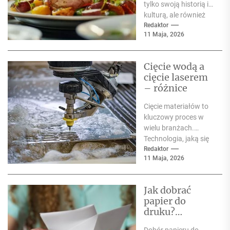
tylko swoją historią i
kulturą, ale również
bogatą ofertą
Redaktor
11 Maja, 2026
kulinarną. Kuchnia
śląska to
prawdziwa...
Cięcie wodą a
cięcie laserem
– różnice
Cięcie materiałów to
kluczowy proces w
wielu branżach.
Technologia, jaką się
do tego wykorzystuje,
Redaktor
11 Maja, 2026
ma ogromne
znaczenie dla
efektywności i...
Jak dobrać
papier do
druku?
Przewodnik dla
Dobór papieru do