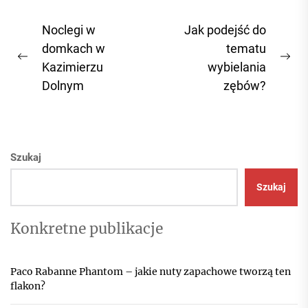
Nawigacja
Noclegi w
Jak podejść do
wpisu
domkach w
tematu
Previous
Ne
Kazimierzu
wybielania
post:
pos
Dolnym
zębów?
Szukaj
Szukaj
Konkretne publikacje
Paco Rabanne Phantom – jakie nuty zapachowe tworzą ten
flakon?